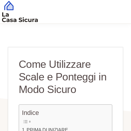
Skip
Skip
to
to
main
primary
CASA
Tutto
SICURA
content
sidebar
Quello
che
Serve
Come Utilizzare
per
Scale e Ponteggi in
una
Casa
Modo Sicuro
Sicura
Indice
PRIMA DI INIZIARE