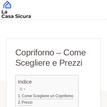
Skip
Skip
to
to
main
primary
CASA
Tutto
SICURA
content
sidebar
Quello
che
Serve
Copriforno – Come
per
Scegliere e Prezzi
una
Casa
Sicura
Indice
Come Scegliere un Copriforno
Prezzi