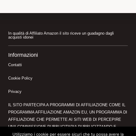
Footer
In qualità di Affiliato Amazon il sito riceve un guadagno dagli
acquisti idonei
Informazioni
Contatti
Cookie Policy
Privacy
IL SITO PARTECIPA A PROGRAMMI DI AFFILIAZIONE COME IL
PROGRAMMA AFFILIAZIONE AMAZON EU, UN PROGRAMMA DI
AFFILIAZIONE CHE PERMETTE AI SITI WEB DI PERCEPIRE
UNA COMMISSIONE PUBBLICITARIA PUBBLICIZZANDO E
Utilizziamo i cookie per essere sicuri che tu possa avere la
FORNENDO LINK AL SITO AMAZON.IT. IN QUALITÀ DI