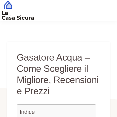
Skip
Skip
to
to
main
primary
CASA
Tutto
SICURA
content
sidebar
Quello
che
Serve
Gasatore Acqua –
per
Come Scegliere il
una
Casa
Migliore, Recensioni
Sicura
e Prezzi
Indice