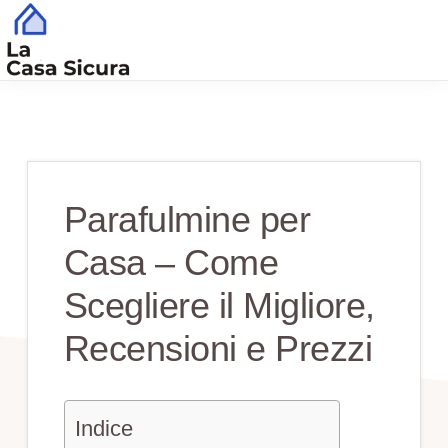
Skip
Skip
to
to
main
primary
CASA
Tutto
SICURA
content
sidebar
Quello
che
Serve
Parafulmine per
per
Casa – Come
una
Casa
Scegliere il Migliore,
Sicura
Recensioni e Prezzi
Indice