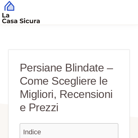
Skip
Skip
to
to
main
primary
CASA
Tutto
SICURA
content
sidebar
Quello
che
Serve
Persiane Blindate –
per
Come Scegliere le
una
Casa
Migliori, Recensioni
Sicura
e Prezzi
Indice