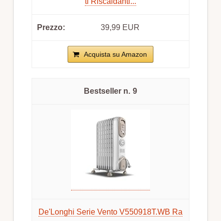
ti Riscaldanti...
39,99 EUR
Acquista su Amazon
9
De'Longhi Serie Vento V550918T.WB Ra