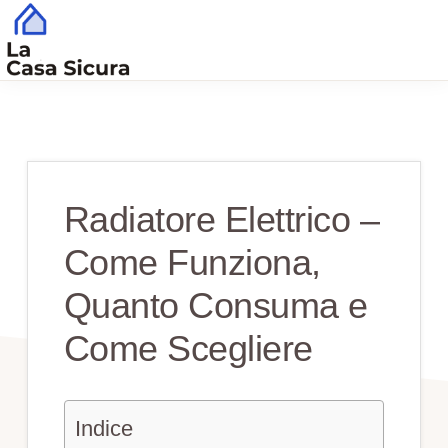
Skip
Skip
to
to
main
primary
CASA
Tutto
SICURA
content
sidebar
Quello
che
Serve
Radiatore Elettrico –
per
Come Funziona,
una
Casa
Quanto Consuma e
Sicura
Come Scegliere
Indice