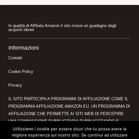
Footer
In qualità di Affiliato Amazon il sito riceve un guadagno dagli
acquisti idonei
Informazioni
Contatti
Cookie Policy
Privacy
IL SITO PARTECIPA A PROGRAMMI DI AFFILIAZIONE COME IL
PROGRAMMA AFFILIAZIONE AMAZON EU, UN PROGRAMMA DI
AFFILIAZIONE CHE PERMETTE AI SITI WEB DI PERCEPIRE
UNA COMMISSIONE PUBBLICITARIA PUBBLICIZZANDO E
FORNENDO LINK AL SITO AMAZON.IT. IN QUALITÀ DI
Utilizziamo i cookie per essere sicuri che tu possa avere la
migliore esperienza sul nostro sito. Se continui ad utilizzare
AFFILIATO AMAZON, IL PRESENTE SITO RICEVE UN