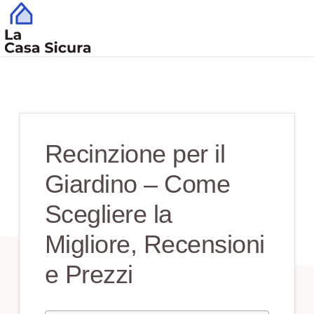
Skip
Skip
to
to
main
primary
CASA
Tutto
SICURA
content
sidebar
Quello
che
Serve
Recinzione per il
per
Giardino – Come
una
Casa
Scegliere la
Sicura
Migliore, Recensioni
e Prezzi