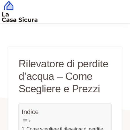
Skip
Skip
to
to
main
primary
CASA
Tutto
SICURA
content
sidebar
Quello
che
Serve
Rilevatore di perdite
per
d’acqua – Come
una
Casa
Scegliere e Prezzi
Sicura
Indice
Come scegliere il rilevatore di perdite