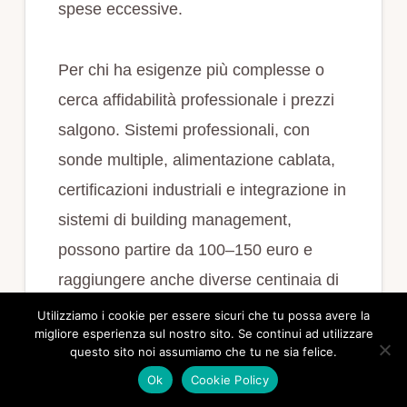
spese eccessive.
Per chi ha esigenze più complesse o
cerca affidabilità professionale i prezzi
salgono. Sistemi professionali, con
sonde multiple, alimentazione cablata,
certificazioni industriali e integrazione in
sistemi di building management,
possono partire da 100–150 euro e
raggiungere anche diverse centinaia di
euro a seconda della scala e delle
Utilizziamo i cookie per essere sicuri che tu possa avere la
migliore esperienza sul nostro sito. Se continui ad utilizzare
funzionalità. I kit che includono più
questo sito noi assumiamo che tu ne sia felice.
sensori, centraline e accessori per la
Ok
Cookie Policy
gestione remota di impianti idraulici