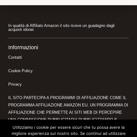
Footer
In qualità di Affiliato Amazon il sito riceve un guadagno dagli
acquisti idonei
Informazioni
Contatti
Cookie Policy
Privacy
IL SITO PARTECIPA A PROGRAMMI DI AFFILIAZIONE COME IL
PROGRAMMA AFFILIAZIONE AMAZON EU, UN PROGRAMMA DI
AFFILIAZIONE CHE PERMETTE AI SITI WEB DI PERCEPIRE
UNA COMMISSIONE PUBBLICITARIA PUBBLICIZZANDO E
FORNENDO LINK AL SITO AMAZON.IT. IN QUALITÀ DI
Utilizziamo i cookie per essere sicuri che tu possa avere la
migliore esperienza sul nostro sito. Se continui ad utilizzare
AFFILIATO AMAZON, IL PRESENTE SITO RICEVE UN