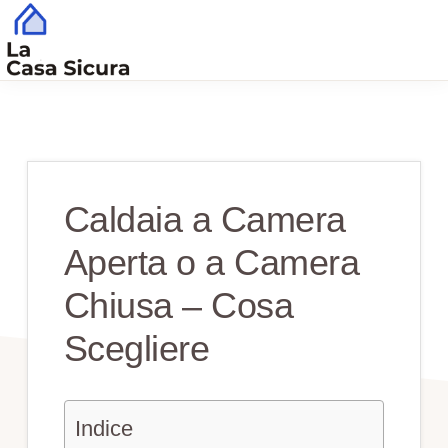
Skip
Skip
to
to
main
primary
CASA
Tutto
SICURA
content
sidebar
Quello
che
Serve
Caldaia a Camera
per
Aperta o a Camera
una
Casa
Chiusa​ – Cosa
Sicura
Scegliere
Indice