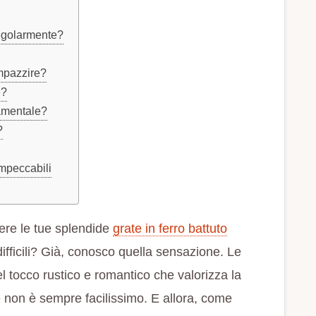
regolarmente?
mpazzire?
e?
amentale?
?
impeccabili
ere le tue splendide
grate in ferro battuto
ifficili? Già, conosco quella sensazione. Le
el tocco rustico e romantico che valorizza la
e non è sempre facilissimo. E allora, come