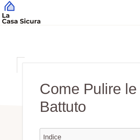
Skip
Skip
to
to
main
primary
CASA
Tutto
SICURA
content
sidebar
Quello
che
Serve
per
una
Come Pulire le 
Casa
Battuto​
Sicura
Indice